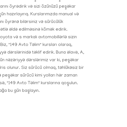
arını öyrədirik və sizi özünüzü peşəkar
çün hazırlayırıq. Kurslarımızda manual və
nı öyrənə bilərsiniz və sürücülük
ətlə əldə edilməsinə kömək edirik.
Toyota və s markalı avtomobillərlə sizin
 Biz, "149 Avto Təlim" kursları olaraq,
yyə dərslərinidə təklif edirik. Buna əlavə, A,
çün nəzəriyyə dərslərimiz var ki, peşəkar
ris olunur. Siz sürücü olmaq, təhlükəsiz bir
 peşəkar sürücü kimi yolları hər zaman
sə, "149 Avto Təlim" kurslarına qoşulun.
mağa bu gün başlayın.