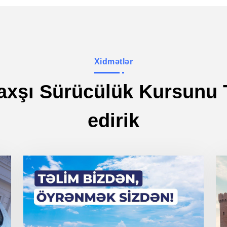
Xidmətlər
axşı Sürücülük Kursunu T
edirik