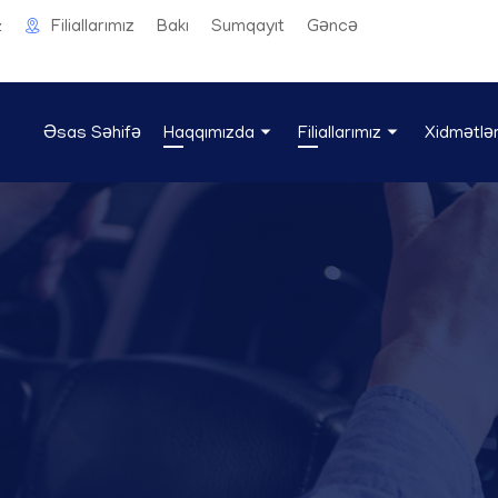
Filiallarımız
Bakı
Sumqayıt
Gəncə
z
Əsas Səhifə
Haqqımızda
Filiallarımız
Xidmətlə