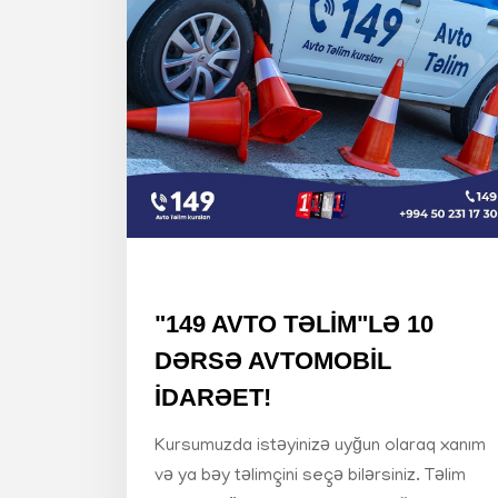
"149 AVTO TƏLİM"LƏ 10
DƏRSƏ AVTOMOBİL
İDARƏET!
Kursumuzda istəyinizə uyğun olaraq xanım
və ya bəy təlimçini seçə bilərsiniz. Təlim