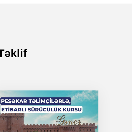
əklif