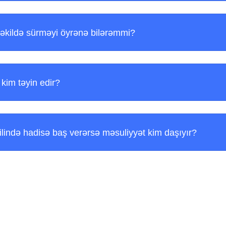
əkildə sürməyi öyrənə bilərəmmi?
 kim təyin edir?
lində hadisə baş verərsə məsuliyyət kim daşıyır?