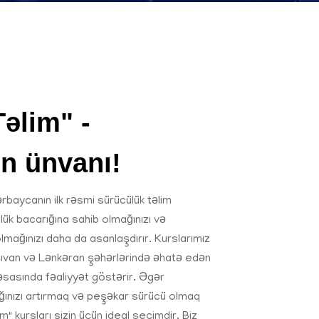
əlim" -
ın ünvanı!
rbaycanın ilk rəsmi sürücülük təlim
ülük bacarığına sahib olmağınızı və
lmağınızı daha da asanlaşdırır. Kurslarımız
ıvan və Lənkəran şəhərlərində əhatə edən
t əsasında fəaliyyət göstərir. Əgər
ınızı artırmaq və peşəkar sürücü olmaq
m" kursları sizin üçün ideal seçimdir. Biz