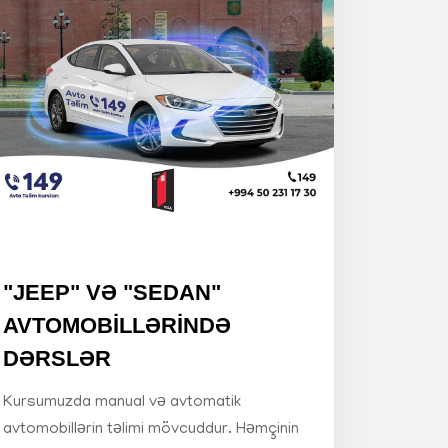
"JEEP" VƏ "SEDAN"
AVTOMOBİLLƏRİNDƏ
DƏRSLƏR
Kursumuzda manual və avtomatik
avtomobillərin təlimi mövcuddur. Həmçinin