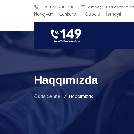
+994 50 231 17 30
office@149avtotelim.a
Naxçıvan
Lənkaran
Qəbələ
İsmayıllı
Haqqımızda
Əsas Səhifə
Haqqımızda