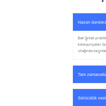
Nəzəri dərslər
Bəli Şirkət prakti
kateqoriyaları üz
otağında keçirilə
Tam zəmanətlə 
Sürücülük vəsiq