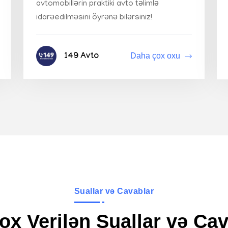
avtomobillərin praktiki avto təlimlə
idarəedilməsini öyrənə bilərsiniz!
Daha çox oxu
149 Avto
Suallar və Cavablar
ox Verilən Suallar və Cav