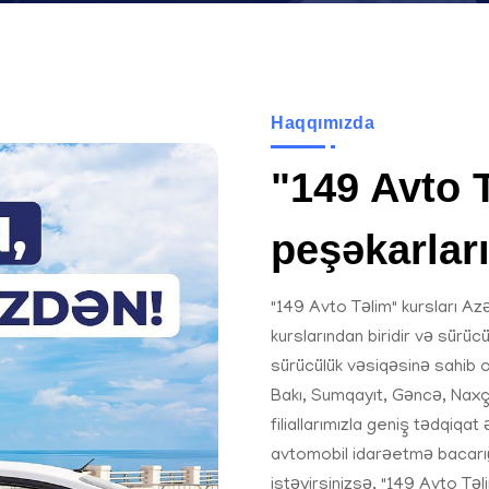
Haqqımızda
"149 Avto T
peşəkarlar
"149 Avto Təlim" kursları Azə
kurslarından biridir və sürüc
sürücülük vəsiqəsinə sahib o
Bakı, Sumqayıt, Gəncə, Naxç
filiallarımızla geniş tədqiqa
avtomobil idarəetmə bacarığ
istəyirsinizsə, "149 Avto Təli