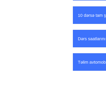
10 dərsə tam ş
Dərs saatlarını
Təlim avtomobi