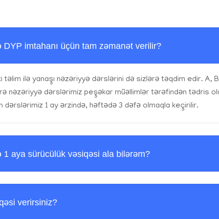
ə DYP imtahanı üçün tam zəmanət verilir?
ki təlim ilə yanaşı nəzəriyyə dərslərini də sizlərə təqdim edir. A, 
rə nəzəriyyə dərslərimiz peşəkar müəllimlər tərəfindən tədris olu
n dərslərimiz 1 ay ərzində, həftədə 3 dəfə olmaqla keçirilir.
1 aya sürücülük vəsiqəsi ala bilərəm?
əsi verirsiniz?