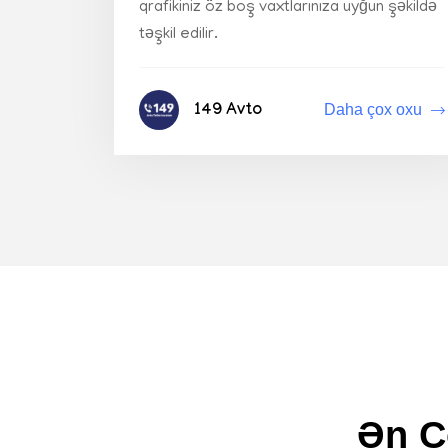
qrafikiniz öz boş vaxtlarınıza uyğun şəkildə
təşkil edilir.
Daha çox oxu
149 Avto
Ən Ç