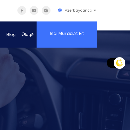
Azərbaycanca
İndi Müraciət Et
r
Blog
Əlaqə