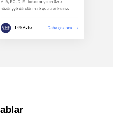
A, B, BC, D, E- kateqoriyaları üzrə
nəzəriyyə dərslərimizə qatıla bilərsiniz.
Daha çox oxu
149 Avto
ablar