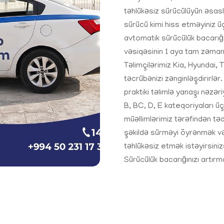
təhlükəsiz sürücülüyün əsasl
sürücü kimi hiss etməyiniz ü
avtomatik sürücülük bacarığı
vəsiqəsinin 1 aya tam zəman
Təlimçilərimiz Kia, Hyundai, 
təcrübənizi zənginləşdirirlər.
praktiki təlimlə yanaşı nəzəri
B, BC, D, E kateqoriyaları ü
müəllimlərimiz tərəfindən təd
şəkildə sürməyi öyrənmək və
təhlükəsiz etmək istəyirsiniz
Sürücülük bacarığınızı artır