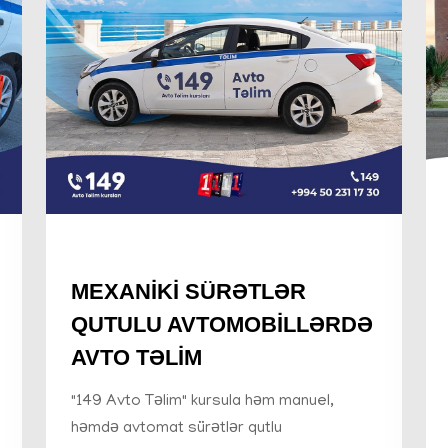
MEXANİKİ SÜRƏTLƏR
QUTULU AVTOMOBİLLƏRDƏ
AVTO TƏLİM
"149 Avto Təlim" kursula həm manuel,
həmdə avtomat sürətlər qutlu